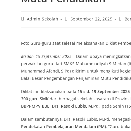
Post
Post
Post
Admin Sekolah
September 22, 2025
Ber
author:
published:
categ
Foto Guru-guru saat selesai melaksanakan Diklat Pem
Medan, 19 September 2025
– Dalam upaya meningkatkan
perwakilan guru dari SMKS Muhammadiyah 9 Medan (Ibu 
Muhammad Afandi, S.Pd) dikirim untuk mengikuti kegi
Balai Besar Pengembangan Penjaminan Mutu Pendidikan
Diklat ini dilaksanakan pada
15 s.d. 19 September 2025
300 guru SMK
dari berbagai sekolah sasaran di Provins
BBPPMPV BBL, Drs. Rasoki Lubis, M.Pd.
, pada Senin (15
Dalam sambutannya, Drs. Rasoki Lubis, M.Pd. meneg
Pendekatan Pembelajaran Mendalam (PM)
. “Guru buka