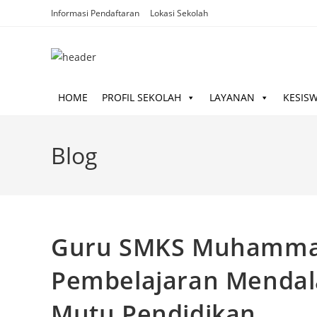
Skip
Informasi Pendaftaran
Lokasi Sekolah
to
content
HOME
PROFIL SEKOLAH
LAYANAN
KESIS
Blog
Guru SMKS Muhammadi
Pembelajaran Mendal
Mutu Pendidikan