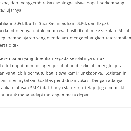
makna, dan menggembirakan, sehingga siswa dapat berkembang
ga,” ujarnya.
ani, S.Pd, Ibu Tri Suci Rachmadhani, S.Pd, dan Bapak
komitmennya untuk membawa hasil diklat ini ke sekolah. Melalu
ategi pembelajaran yang mendalam, mengembangkan keterampila
erta didik.
sempatan yang diberikan kepada sekolahnya untuk
lat ini dapat menjadi agen perubahan di sekolah, menginspirasi
n yang lebih bermutu bagi siswa kami,” ungkapnya. Kegiatan ini
am meningkatkan kualitas pendidikan vokasi. Dengan adanya
pkan lulusan SMK tidak hanya siap kerja, tetapi juga memiliki
 kuat untuk menghadapi tantangan masa depan.