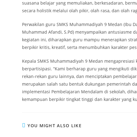
suasana belajar yang memuliakan, berkesadaran, ber
secara holistik melalui olah pikir, olah rasa, dan olah ra
Perwakilan guru SMKS Muhammadiyah 9 Medan (Ibu Dahli
Muhammad Afandi, S.Pd) menyampaikan antusiasme dan 
kegiatan ini, diharapkan guru mampu menerapkan str
berpikir kritis, kreatif, serta menumbuhkan karakter pes
Kepala SMKS Muhammadiyah 9 Medan mengapresiasi ke
berpartisipasi. “Kami berharap guru yang mengikuti dik
rekan-rekan guru lainnya, dan menciptakan pembelajara
merupakan salah satu bentuk dukungan pemerintah dal
implementasi Pembelajaran Mendalam di sekolah, dihara
kemampuan berpikir tingkat tinggi dan karakter yang
YOU MIGHT ALSO LIKE