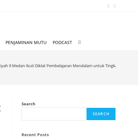
Toggle
PENJAMINAN MUTU
PODCAST
website
h 9 Medan Ikuti Diklat Pembelajaran Mendalam untuk Tingkatkan Mutu 
search
t
Search
SEARCH
Recent Posts