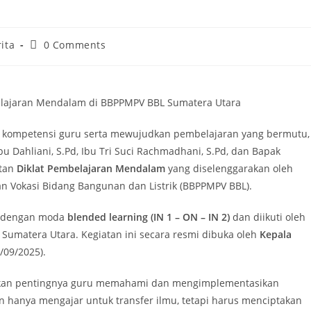
Post
ita
0 Comments
ory:
comments:
belajaran Mendalam di BBPPMPV BBL Sumatera Utara
 kompetensi guru serta mewujudkan pembelajaran yang bermutu,
Dahliani, S.Pd, Ibu Tri Suci Rachmadhani, S.Pd, dan Bapak
atan
Diklat Pembelajaran Mendalam
yang diselenggarakan oleh
 Vokasi Bidang Bangunan dan Listrik (BBPPMPV BBL).
dengan moda
blended learning (IN 1 – ON – IN 2)
dan diikuti oleh
i Sumatera Utara. Kegiatan ini secara resmi dibuka oleh
Kepala
/09/2025).
askan pentingnya guru memahami dan mengimplementasikan
n hanya mengajar untuk transfer ilmu, tetapi harus menciptakan