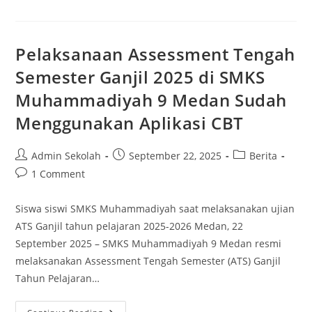
Muhammadiyah
9
Medan
Ikuti
Diklat
Pelaksanaan Assessment Tengah
Pembelajaran
Mendalam
Semester Ganjil 2025 di SMKS
Untuk
Tingkatkan
Muhammadiyah 9 Medan Sudah
Mutu
Pendidikan
Menggunakan Aplikasi CBT
Post
Post
Post
Admin Sekolah
September 22, 2025
Berita
author:
published:
category:
Post
1 Comment
comments:
Siswa siswi SMKS Muhammadiyah saat melaksanakan ujian
ATS Ganjil tahun pelajaran 2025-2026 Medan, 22
September 2025 – SMKS Muhammadiyah 9 Medan resmi
melaksanakan Assessment Tengah Semester (ATS) Ganjil
Tahun Pelajaran…