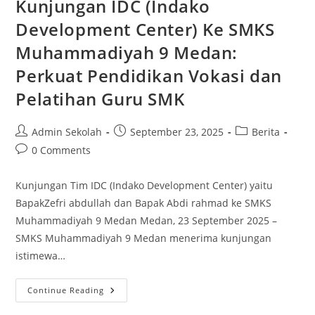
Kunjungan IDC (Indako
Bersatu
Wujudkan
Development Center) Ke SMKS
Sekolah
Bebas
Muhammadiyah 9 Medan:
Bullying
Perkuat Pendidikan Vokasi dan
Pelatihan Guru SMK
Post
Post
Post
Admin Sekolah
September 23, 2025
Berita
author:
published:
category:
Post
0 Comments
comments:
Kunjungan Tim IDC (Indako Development Center) yaitu
BapakZefri abdullah dan Bapak Abdi rahmad ke SMKS
Muhammadiyah 9 Medan Medan, 23 September 2025 –
SMKS Muhammadiyah 9 Medan menerima kunjungan
istimewa…
Kunjungan
Continue Reading
IDC
(Indako