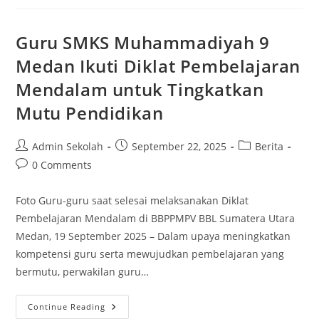
Development
Center)
Ke
SMKS
Guru SMKS Muhammadiyah 9
Muhammadiyah
9
Medan Ikuti Diklat Pembelajaran
Medan:
Perkuat
Mendalam untuk Tingkatkan
Pendidikan
Vokasi
Dan
Mutu Pendidikan
Pelatihan
Guru
SMK
Post
Post
Post
Admin Sekolah
September 22, 2025
Berita
author:
published:
category:
Post
0 Comments
comments:
Foto Guru-guru saat selesai melaksanakan Diklat
Pembelajaran Mendalam di BBPPMPV BBL Sumatera Utara
Medan, 19 September 2025 – Dalam upaya meningkatkan
kompetensi guru serta mewujudkan pembelajaran yang
bermutu, perwakilan guru…
Guru
Continue Reading
SMKS