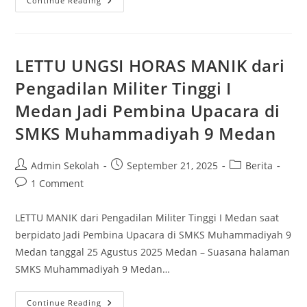
Pelaksanaan
Continue Reading
Assessment
Tengah
Semester
Ganjil
2025
Di
LETTU UNGSI HORAS MANIK dari
SMKS
Muhammadiyah
Pengadilan Militer Tinggi I
9
Medan
Medan Jadi Pembina Upacara di
Sudah
Menggunakan
Aplikasi
SMKS Muhammadiyah 9 Medan
CBT
Post
Post
Post
Admin Sekolah
September 21, 2025
Berita
author:
published:
category:
Post
1 Comment
comments:
LETTU MANIK dari Pengadilan Militer Tinggi I Medan saat
berpidato Jadi Pembina Upacara di SMKS Muhammadiyah 9
Medan tanggal 25 Agustus 2025 Medan – Suasana halaman
SMKS Muhammadiyah 9 Medan…
LETTU
Continue Reading