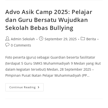
Medan
Laksanakan
Pengimbasan
Advo Asik Camp 2025: Pelajar
Pembelajaran
Mendalam
dan Guru Bersatu Wujudkan
Di
Sekolah
Sekolah Bebas Bullying
Post
Post
Post
Admin Sekolah
September 29, 2025
Berita
author:
published:
category:
Post
0 Comments
comments:
Foto peserta (guru) sebagai Guardian beserta fasilitator
(terdapat 5 Guru SMKS Muhammadiyah 9 Medan yang ikut
dalam kegiatan tersebut) Medan, 28 September 2025 –
Pimpinan Pusat Ikatan Pelajar Muhammadiyah (PP…
Advo
Continue Reading
Asik
Camp
2025:
Pelajar
Dan
Guru