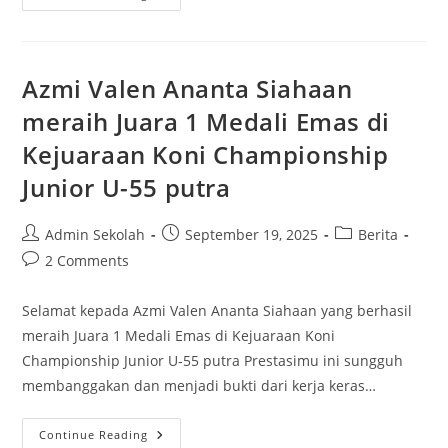
UNGSI
HORAS
MANIK
Dari
Pengadilan
Militer
Azmi Valen Ananta Siahaan
Tinggi
I
meraih Juara 1 Medali Emas di
Medan
Jadi
Kejuaraan Koni Championship
Pembina
Upacara
Di
Junior U-55 putra
SMKS
Muhammadiyah
9
Medan
Post
Post
Post
Admin Sekolah
September 19, 2025
Berita
author:
published:
category:
Post
2 Comments
comments:
Selamat kepada Azmi Valen Ananta Siahaan yang berhasil
meraih Juara 1 Medali Emas di Kejuaraan Koni
Championship Junior U-55 putra Prestasimu ini sungguh
membanggakan dan menjadi bukti dari kerja keras…
Azmi
Continue Reading