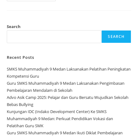
Valen
Ananta
Siahaan
Meraih
Juara
1
Medali
Search
Emas
Di
SEARCH
Kejuaraan
Koni
Championship
Junior
U-
Recent Posts
55
Putra
SMKS Muhammadiyah 9 Medan Laksanakan Pelatihan Peningkatan
Kompetensi Guru
Guru SMKS Muhammadiyah 9 Medan Laksanakan Pengimbasan
Pembelajaran Mendalam di Sekolah
Advo Asik Camp 2025: Pelajar dan Guru Bersatu Wujudkan Sekolah
Bebas Bullying
Kunjungan IDC (Indako Development Center) Ke SMKS
Muhammadiyah 9 Medan: Perkuat Pendidikan Vokasi dan
Pelatihan Guru SMK
Guru SMKS Muhammadiyah 9 Medan Ikuti Diklat Pembelajaran