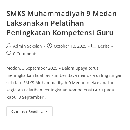
SMKS Muhammadiyah 9 Medan
Laksanakan Pelatihan
Peningkatan Kompetensi Guru
Post
Post
Post
Admin Sekolah
October 13, 2025
Berita
author:
published:
category:
Post
0 Comments
comments:
Medan, 3 September 2025 – Dalam upaya terus
meningkatkan kualitas sumber daya manusia di lingkungan
sekolah, SMKS Muhammadiyah 9 Medan melaksanakan
kegiatan Pelatihan Peningkatan Kompetensi Guru pada
Rabu, 3 September…
SMKS
Continue Reading
Muhammadiyah
9
Medan
Laksanakan