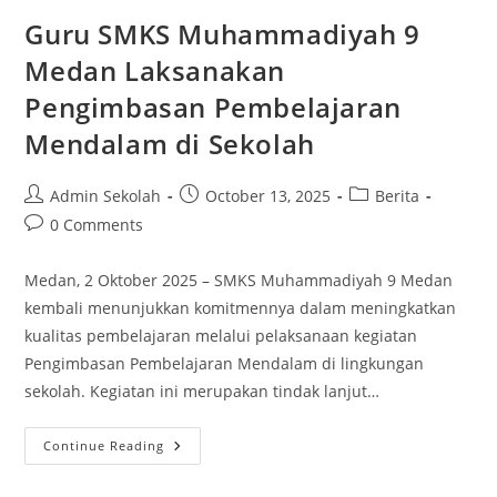
Pelatihan
Peningkatan
Guru SMKS Muhammadiyah 9
Kompetensi
Guru
Medan Laksanakan
Pengimbasan Pembelajaran
Mendalam di Sekolah
Post
Post
Post
Admin Sekolah
October 13, 2025
Berita
author:
published:
category:
Post
0 Comments
comments:
Medan, 2 Oktober 2025 – SMKS Muhammadiyah 9 Medan
kembali menunjukkan komitmennya dalam meningkatkan
kualitas pembelajaran melalui pelaksanaan kegiatan
Pengimbasan Pembelajaran Mendalam di lingkungan
sekolah. Kegiatan ini merupakan tindak lanjut…
Guru
Continue Reading
SMKS
Muhammadiyah
9